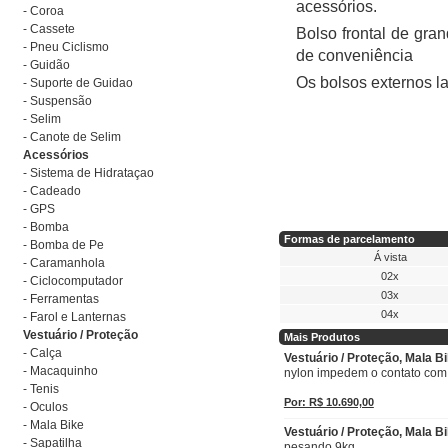
acessórios.
- Coroa
- Cassete
Bolso frontal de gran
- Pneu Ciclismo
de conveniência
- Guidão
Os bolsos externos la
- Suporte de Guidao
- Suspensão
- Selim
- Canote de Selim
Acessórios
- Sistema de Hidrataçao
- Cadeado
- GPS
- Bomba
Formas de parcelamento
- Bomba de Pe
Á vista
- Caramanhola
02x
- Ciclocomputador
03x
- Ferramentas
04x
- Farol e Lanternas
Vestuário / Proteção
Mais Produtos
- Calça
Vestuário / Proteção, Mala B
- Macaquinho
nylon impedem o contato com 
- Tenis
Por: R$ 10.690,00
- Oculos
- Mala Bike
Vestuário / Proteção, Mala 
- Sapatilha
pesando 9kg