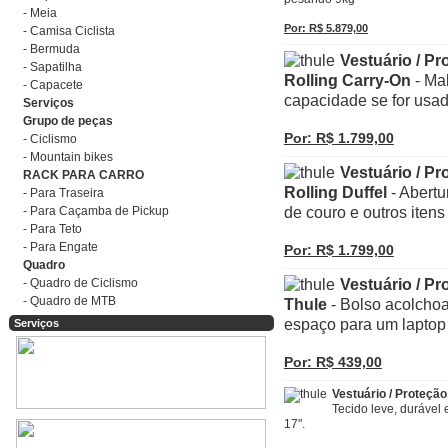
- Meia
Por: R$ 5.879,00
- Camisa Ciclista
- Bermuda
Vestuário / P
- Sapatilha
Rolling Carry-On
- Mal
- Capacete
capacidade se for usa
Serviços
Grupo de peças
Por: R$ 1.799,00
- Ciclismo
- Mountain bikes
Vestuário / P
RACK PARA CARRO
Rolling Duffel
- Abertu
- Para Traseira
- Para Caçamba de Pickup
de couro e outros itens
- Para Teto
- Para Engate
Por: R$ 1.799,00
Quadro
- Quadro de Ciclismo
Vestuário / P
- Quadro de MTB
Thule
- Bolso acolchoa
espaço para um laptop 
Serviços
Por: R$ 439,00
Vestuário / Proteç
Tecido leve, duráve
17".