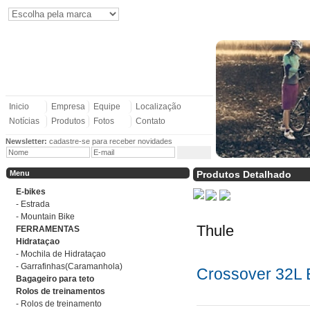
Inicio
Empresa
Equipe
Localização
Notícias
Produtos
Fotos
Contato
Newsletter:
cadastre-se para receber novidades
Menu
Produtos Detalhado
E-bikes
- Estrada
- Mountain Bike
Thule
FERRAMENTAS
Hidrataçao
- Mochila de Hidrataçao
- Garrafinhas(Caramanhola)
Crossover 32L
Bagageiro para teto
Rolos de treinamentos
- Rolos de treinamento