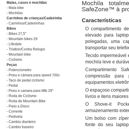
Mochila totalm
Malas, cases e mochilas
- Mala bike
SafeZone™ à pr
- Mochilas
Carrinhos de crianças/Cadeirinha
Características
- Carrinhos/Cadeirinhas
O compartimento de
Bikes
- Bikes 27,5"
elevado para lapt
- Mountain bikes 29
polegadas, uma ca
- Lifestyle
transportar seu telef
- Triatlon/Contra Relogio
- Mountain bike
Tecido impermeável e
- Ciclismo
mochila leve e duráve
Peças
Compartimento S
- Potenciometro
- Pneu e cámara para speed 700c
compressão para 
- Taco de pedal ciclismo
equipamentos eletrôni
- Pedal
O espaçoso comparti
- Pneu e camara para Mtb 29"
- Roda de Ciclismo
livros e itens maiores
- Roda de Mountain Bike
O Shove-it Pock
- Freio a Disco
armazenamento extern
- Corrente
- Pedivela
Um bolso com zíper
- Cambio dianteiro
fonte do seu lapto
- Cambio traseiro