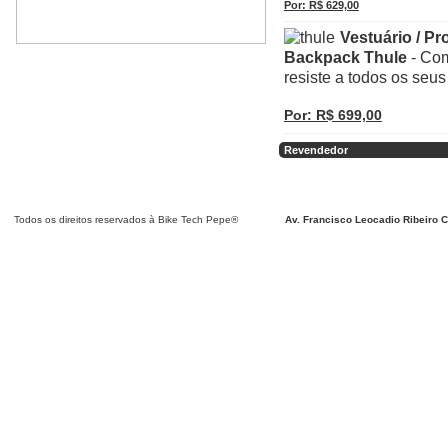
Por: R$ 629,00
Vestuário / P
Backpack Thule
- Com
resiste a todos os seus
Por: R$ 699,00
Revendedor
Detalhar
Detalhar
Detalhar
Detalhar
Detalhar
Detalhar
Detalhar
Todos os direitos reservados à Bike Tech Pepe®
Av. Francisco Leocadio Ribeiro C