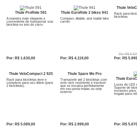
Thule Velo
Thule ProRide 591
Thule EuroRide 2 bikes 941
Rack para bicic
bicicletas
A maneira mais elegante e
Compact, tiltable, and stable bike
conveniente de transportar sua
carrier.
bicicleta no teto do carro.
De: R$ 6.82
Por: R$ 1.630,00
Por: R$ 4.119,00
Por: R$ 5.99
Detalhar
Detalhar
Detalhar
Thule VeloCompact 2 925
Thule Spare Me Pro
Thule EuroC
Rack para bicicletas leve e
Transporte até 2 bicicletas com
compacto para uso diário (para
este rack resistente e travável
Luzes de LED e
2 bicicletas).
que se encaixa perfeitamente
Suporte de bici
em seu porta-malas ou step
exclusivo para
externo.
engate para re
Por: R$ 5.089,00
Por: R$ 2.999,00
Por: R$ 5.07
Detalhar
Detalhar
Detalhar