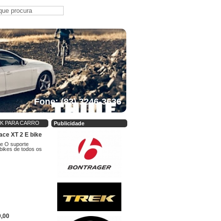
Fone: (83) 3246-3636
CK PARA CARRO
Publicidade
ace XT 2 E bike
e O suporte
-bikes de todos os
9,00