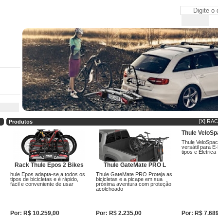
[X] RA
Produtos
Thule VeloSp
Thule VeloSpac
versátil para E
tipos e Eletrica
Rack Thule Epos 2 Bikes
Thule GateMate PRO L
hule Epos adapta-se a todos os
Thule GateMate PRO Proteja as
tipos de bicicletas e é rápido,
bicicletas e a picape em sua
fácil e conveniente de usar
próxima aventura com proteção
acolchoado
Por: R$ 10.259,00
Por: R$ 2.235,00
Por: R$ 7.68