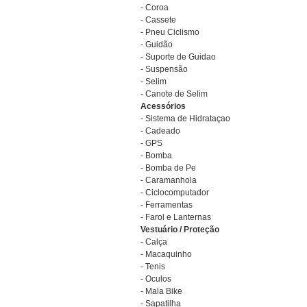
- Coroa
- Cassete
- Pneu Ciclismo
- Guidão
- Suporte de Guidao
- Suspensão
- Selim
- Canote de Selim
Acessórios
- Sistema de Hidrataçao
- Cadeado
- GPS
- Bomba
- Bomba de Pe
- Caramanhola
- Ciclocomputador
- Ferramentas
- Farol e Lanternas
Vestuário / Proteção
- Calça
- Macaquinho
- Tenis
- Oculos
- Mala Bike
- Sapatilha