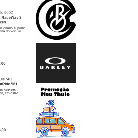
2 RaceWay 3
ikes
cionario suporte
ira do veiculo
5,00
utRide 561
a bicicleta
o, em estilo
4,00