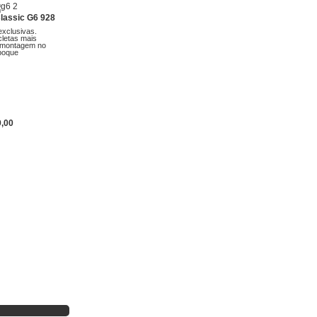
lassic G6 928
xclusivas.
cletas mais
 montagem no
boque
9,00