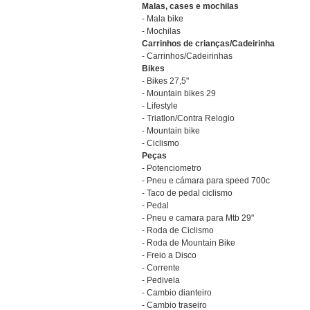
Malas, cases e mochilas
- Mala bike
- Mochilas
Carrinhos de crianças/Cadeirinha
- Carrinhos/Cadeirinhas
Bikes
- Bikes 27,5"
- Mountain bikes 29
- Lifestyle
- Triatlon/Contra Relogio
- Mountain bike
- Ciclismo
Peças
- Potenciometro
- Pneu e cámara para speed 700c
- Taco de pedal ciclismo
- Pedal
- Pneu e camara para Mtb 29"
- Roda de Ciclismo
- Roda de Mountain Bike
- Freio a Disco
- Corrente
- Pedivela
- Cambio dianteiro
- Cambio traseiro