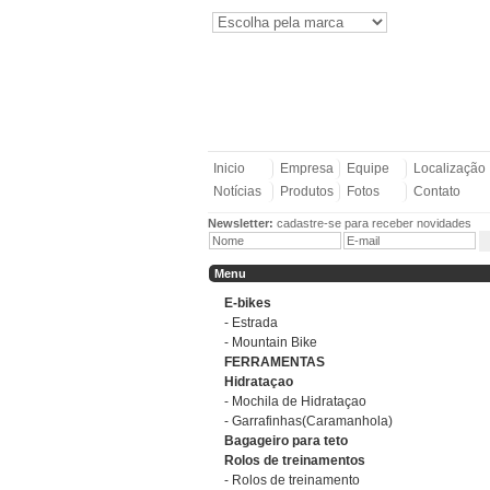
Inicio
Empresa
Equipe
Localização
Notícias
Produtos
Fotos
Contato
Newsletter:
cadastre-se para receber novidades
Menu
E-bikes
- Estrada
- Mountain Bike
FERRAMENTAS
Hidrataçao
- Mochila de Hidrataçao
- Garrafinhas(Caramanhola)
Bagageiro para teto
Rolos de treinamentos
- Rolos de treinamento