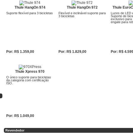
Thule HangOn 974
Thule HangOn 972
Thule EuroC
Suporte flexível para 3 bicicletas
Flexível e inclinável suporte para
Luzes de LED e
3 bicicletas
Suporte de bici
exclusivo para
engate para re
Por: R$ 1.359,00
Por: R$ 1.829,00
Por: R$ 4.59
Detalhar
Detalhar
Detalhar
Thule Xpress 970
O único suporte para bicicletas
da categoria com certificação
ISO.
Por: R$ 1.049,00
Detalhar
Revendedor