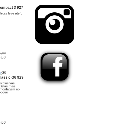
Compact 3 927
letas leve ate 3
9,00
9,00
lassic G6 929
xclusivas.
cletas mais
 montagem no
boque
0,00