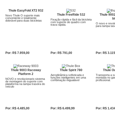
Detalhar
Detalhar
Detalhar
Thule EasyFold XT2 932
Thule FreeRide 532
Thule 900
Novo Thule O suporte mais
conveniente e totalmente
b
Fixação rápida e fácil da bicicleta
dobrável para duas bicicletas
com suporte de quadro com
O novo e revolu
trava rápida.
para tampa tase
Por: R$ 7.959,00
Por: R$ 791,00
Por: R$ 3.11
Detalhar
Detalhar
Detalhar
Thule 9003 Raceway
Thule Spirit 780
Thule O
Platform 2
Aerodinâmica sofisticada e
Transporta a su
funções inteligentes em uma
montada no garf
NOVO e revolucionario sistema
combinação inigualável
profissional.
de montagem do suporte com
plataforma na tampa traseira do
veiculo
Por: R$ 4.485,00
Por: R$ 6.499,99
Por: R$ 1.43
Detalhar
Detalhar
Detalhar