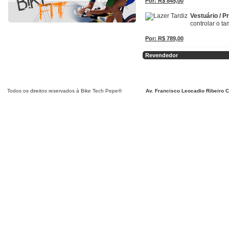
Por: R$ 845,00
Vestuário / 
controlar o t
Por: R$ 789,00
Revendedor
Detalhar
Detalhar
Detalhar
Detalhar
Detalhar
Detalhar
Detalhar
Detalhar
Detalhar
Detalhar
Detalhar
Detalhar
Todos os direitos reservados à Bike Tech Pepe®
Av. Francisco Leocadio Ribeiro C