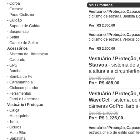
- Coroa
Mais Produtos
- Cassete
Vestuário / Proteção, Capac
- Pneu Ciclismo
ciclismo de estrada Ballista 
- Guidão
Por: R$ 2.300,00
- Suporte de Guidao
- Suspensão
Vestuário / Proteção, Capac
- Selim
ciclismo de estrada Velocis co
- Canote de Selim
Acessórios
Por: R$ 2.300,00
- Sistema de Hidrataçao
Vestuário / Proteção,
- Cadeado
Starvos
- sistema de a
- GPS
a altura e a circunferên
- Bomba
- Bomba de Pe
De: R$ 650,00
- Caramanhola
Por: R$ 485,00
- Ciclocomputador
Vestuário / Proteção
- Ferramentas
- Farol e Lanternas
WaveCel
- sistema de 
Vestuário / Proteção
câmeras GoPro, faróis 
- Calça
De: R$ 1.400,00
- Macaquinho
Por: R$ 1.225,00
- Tenis
- Oculos
Vestuário / Proteção, Capac
estrada cheio de estilo com 
- Mala Bike
- Sapatilha