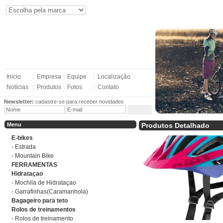
Inicio
Empresa
Equipe
Localização
Notícias
Produtos
Fotos
Contato
Newsletter:
cadastre-se para receber novidades
Menu
Produtos Detalhado
E-bikes
- Estrada
- Mountain Bike
FERRAMENTAS
Hidrataçao
- Mochila de Hidrataçao
- Garrafinhas(Caramanhola)
Bagageiro para teto
Rolos de treinamentos
- Rolos de treinamento