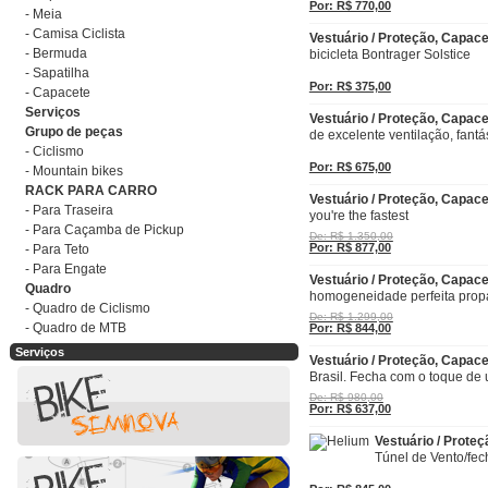
Por: R$ 770,00
- Meia
- Camisa Ciclista
Vestuário / Proteção, Capac
- Bermuda
bicicleta Bontrager Solstice
- Sapatilha
Por: R$ 375,00
- Capacete
Serviços
Vestuário / Proteção, Capa
Grupo de peças
de excelente ventilação, fantá
- Ciclismo
Por: R$ 675,00
- Mountain bikes
RACK PARA CARRO
Vestuário / Proteção, Capa
- Para Traseira
you're the fastest
- Para Caçamba de Pickup
De: R$ 1.350,00
Por: R$ 877,00
- Para Teto
- Para Engate
Vestuário / Proteção, Capac
Quadro
homogeneidade perfeita prop
- Quadro de Ciclismo
De: R$ 1.299,00
- Quadro de MTB
Por: R$ 844,00
Serviços
Vestuário / Proteção, Capac
Brasil. Fecha com o toque d
De: R$ 980,00
Por: R$ 637,00
Vestuário / Prote
Túnel de Vento/fec