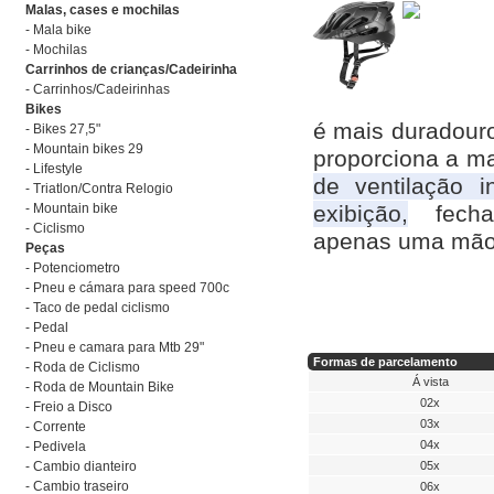
Malas, cases e mochilas
- Mala bike
- Mochilas
Carrinhos de crianças/Cadeirinha
- Carrinhos/Cadeirinhas
Bikes
é mais duradouro
- Bikes 27,5"
- Mountain bikes 29
proporciona a ma
- Lifestyle
de ventilação 
- Triatlon/Contra Relogio
- Mountain bike
exibição,
fecha
- Ciclismo
apenas uma mão
Peças
- Potenciometro
- Pneu e cámara para speed 700c
- Taco de pedal ciclismo
- Pedal
- Pneu e camara para Mtb 29"
Formas de parcelamento
- Roda de Ciclismo
Á vista
- Roda de Mountain Bike
02x
- Freio a Disco
03x
- Corrente
04x
- Pedivela
- Cambio dianteiro
05x
- Cambio traseiro
06x