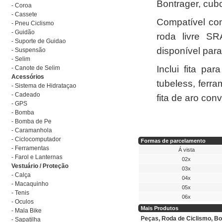
Bontrager, cub
- Coroa
- Cassete
Compatível co
- Pneu Ciclismo
- Guidão
roda livre SR
- Suporte de Guidao
disponível par
- Suspensão
- Selim
Inclui fita pa
- Canote de Selim
Acessórios
tubeless, ferr
- Sistema de Hidrataçao
- Cadeado
fita de aro con
- GPS
- Bomba
- Bomba de Pe
- Caramanhola
- Ciclocomputador
Formas de parcelamento
- Ferramentas
Á vista
- Farol e Lanternas
02x
Vestuário / Proteção
03x
- Calça
04x
- Macaquinho
05x
- Tenis
06x
- Oculos
Mais Produtos
- Mala Bike
Peças, Roda de Ciclismo, B
- Sapatilha