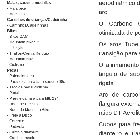
aerodinâmico d
Malas, cases e mochilas
- Mala bike
aro
- Mochilas
Carrinhos de crianças/Cadeirinha
O Carbono O
- Carrinhos/Cadeirinhas
Bikes
otimizada de pe
- Bikes 27,5"
- Mountain bikes 29
Os aros Tube
- Lifestyle
transição para
- Triatlon/Contra Relogio
- Mountain bike
O alinhamento
- Ciclismo
Peças
ângulo de sup
- Potenciometro
- Pneu e cámara para speed 700c
rígida
- Taco de pedal ciclismo
- Pedal
Aro de carb
- Pneu e camara para Mtb 29"
(largura exter
- Roda de Ciclismo
- Roda de Mountain Bike
raios DT Aeroli
- Freio a Disco
- Corrente
Cubos para fre
- Pedivela
dianteiro e t
- Cambio dianteiro
- Cambio traseiro