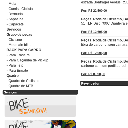
estrada Bontrager Aeolus RSL
- Meia
- Camisa Ciclista
Por: R$ 22.500,00
- Bermuda
- Sapatilha
Peças, Roda de Ciclismo, Bo
51 TLR Disc 700C Dianteira e
- Capacete
Serviços
Por: R$ 12.695,00
Grupo de peças
- Ciclismo
Peças, Roda de Ciclismo, Bo
fibra de carbono, sem câmara 
- Mountain bikes
RACK PARA CARRO
Por: R$ 12.695,00
- Para Traseira
- Para Caçamba de Pickup
Peças, Roda de Ciclismo, B
- Para Teto
carbono com um perfil aerodi
- Para Engate
Por: R$ 8.990,00
Quadro
- Quadro de Ciclismo
Revendedor
- Quadro de MTB
Detalhar
Detalhar
Detalhar
Detalhar
Serviços