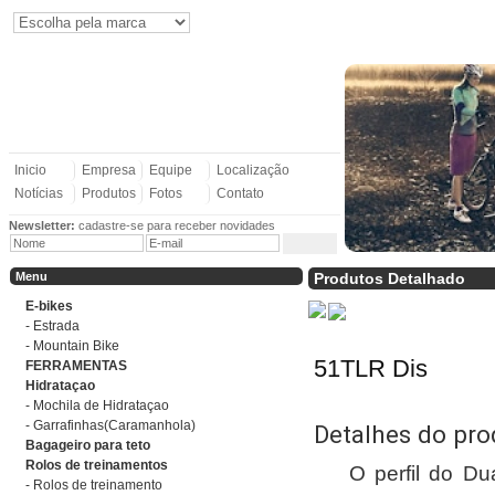
Inicio
Empresa
Equipe
Localização
Notícias
Produtos
Fotos
Contato
Newsletter:
cadastre-se para receber novidades
Menu
Produtos Detalhado
E-bikes
- Estrada
- Mountain Bike
51TLR Dis
FERRAMENTAS
Hidrataçao
- Mochila de Hidrataçao
- Garrafinhas(Caramanhola)
Detalhes do pro
Bagageiro para teto
Rolos de treinamentos
O perfil do Du
- Rolos de treinamento