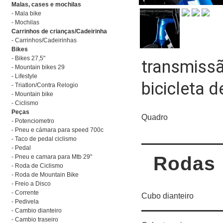
Malas, cases e mochilas
- Mala bike
- Mochilas
Carrinhos de crianças/Cadeirinha
- Carrinhos/Cadeirinhas
Bikes
- Bikes 27,5"
transmiss
- Mountain bikes 29
- Lifestyle
bicicleta 
- Triatlon/Contra Relogio
- Mountain bike
- Ciclismo
Peças
Quadro
- Potenciometro
- Pneu e cámara para speed 700c
- Taco de pedal ciclismo
- Pedal
Rodas
- Pneu e camara para Mtb 29"
- Roda de Ciclismo
- Roda de Mountain Bike
- Freio a Disco
- Corrente
Cubo dianteiro
- Pedivela
- Cambio dianteiro
- Cambio traseiro