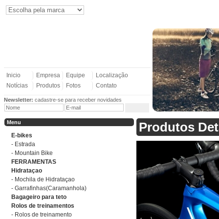
Inicio
Empresa
Equipe
Localização
Notícias
Produtos
Fotos
Contato
Newsletter:
cadastre-se para receber novidades
Menu
Produtos Det
E-bikes
- Estrada
- Mountain Bike
FERRAMENTAS
Hidrataçao
- Mochila de Hidrataçao
- Garrafinhas(Caramanhola)
Bagageiro para teto
Rolos de treinamentos
- Rolos de treinamento