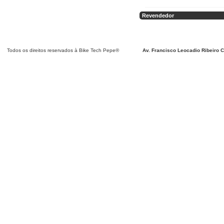
Revendedor
Detalhar
Detalhar
Detalhar
Detalhar
Detalhar
Detalhar
Detalhar
Detalhar
Detalhar
Detalhar
Detalhar
Detalhar
Todos os direitos reservados à Bike Tech Pepe®
Av. Francisco Leocadio Ribeiro C