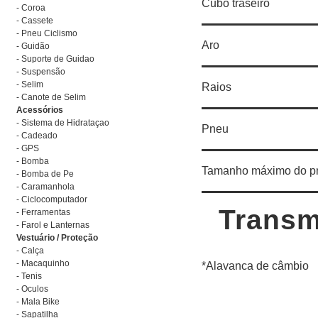
Cubo traseiro
- Coroa
- Cassete
- Pneu Ciclismo
Aro
- Guidão
- Suporte de Guidao
- Suspensão
- Selim
Raios
- Canote de Selim
Acessórios
- Sistema de Hidrataçao
Pneu
- Cadeado
- GPS
- Bomba
Tamanho máximo do p
- Bomba de Pe
- Caramanhola
- Ciclocomputador
Transm
- Ferramentas
- Farol e Lanternas
Vestuário / Proteção
- Calça
- Macaquinho
*Alavanca de câmbio
- Tenis
- Oculos
- Mala Bike
- Sapatilha