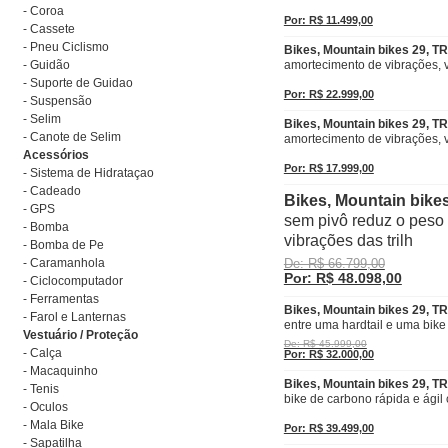
- Coroa
Por: R$ 11.499,00
- Cassete
- Pneu Ciclismo
Bikes, Mountain bikes 29, T
- Guidão
amortecimento de vibrações, v
- Suporte de Guidao
Por: R$ 22.999,00
- Suspensão
- Selim
Bikes, Mountain bikes 29, T
- Canote de Selim
amortecimento de vibrações, v
Acessórios
Por: R$ 17.999,00
- Sistema de Hidrataçao
- Cadeado
Bikes, Mountain bike
- GPS
sem pivô reduz o peso 
- Bomba
vibrações das trilh
- Bomba de Pe
- Caramanhola
De: R$ 66.799,00
Por: R$ 48.098,00
- Ciclocomputador
- Ferramentas
Bikes, Mountain bikes 29,
- Farol e Lanternas
entre uma hardtail e uma bike
Vestuário / Proteção
De: R$ 45.999,00
- Calça
Por: R$ 32.000,00
- Macaquinho
Bikes, Mountain bikes 29, 
- Tenis
bike de carbono rápida e ágil
- Oculos
- Mala Bike
Por: R$ 39.499,00
- Sapatilha