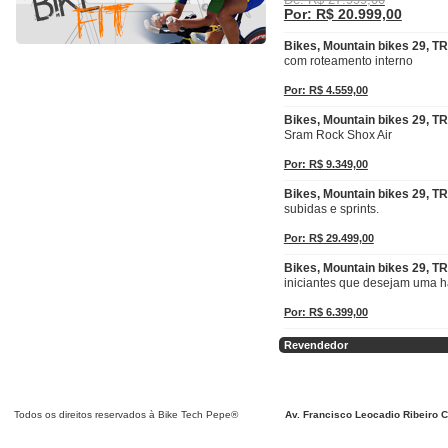
De: R$ 27.999,00
Por: R$ 20.999,00
Bikes, Mountain bikes 29, 
com roteamento interno
Por: R$ 4.559,00
Bikes, Mountain bikes 29, T
Sram Rock Shox Air
Por: R$ 9.349,00
Bikes, Mountain bikes 29, 
subidas e sprints.
Por: R$ 29.499,00
Bikes, Mountain bikes 29, 
iniciantes que desejam uma ha
Por: R$ 6.399,00
Revendedor
Detalhar
Detalhar
Detalhar
Detalhar
Detalhar
Detalhar
Detalhar
Detalhar
Detalhar
Detalhar
Detalhar
Detalhar
Detalhar
Detalhar
Detalhar
Todos os direitos reservados à Bike Tech Pepe®
Av. Francisco Leocadio Ribeiro C