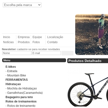
Inicio
Empresa
Equipe
Localização
Notícias
Produtos
Fotos
Contato
Newsletter:
cadastre-se para receber novidades
Menu
Produtos Detalhado
E-bikes
- Estrada
- Mountain Bike
FERRAMENTAS
Hidrataçao
- Mochila de Hidrataçao
- Garrafinhas(Caramanhola)
Bagageiro para teto
Rolos de treinamentos
- Rolos de treinamento