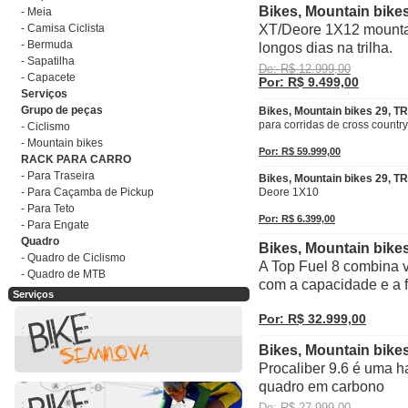
Bikes, Mountain bikes
- Meia
- Camisa Ciclista
XT/Deore 1X12 mountain
- Bermuda
longos dias na trilha.
- Sapatilha
De: R$ 12.999,00
- Capacete
Por: R$ 9.499,00
Serviços
Grupo de peças
Bikes, Mountain bikes 29, T
para corridas de cross country
- Ciclismo
- Mountain bikes
Por: R$ 59.999,00
RACK PARA CARRO
- Para Traseira
Bikes, Mountain bikes 29, T
- Para Caçamba de Pickup
Deore 1X10
- Para Teto
Por: R$ 6.399,00
- Para Engate
Quadro
Bikes, Mountain bik
- Quadro de Ciclismo
A Top Fuel 8 combina v
- Quadro de MTB
com a capacidade e a fl
Serviços
Por: R$ 32.999,00
Bikes, Mountain bike
Procaliber 9.6 é uma ha
quadro em carbono