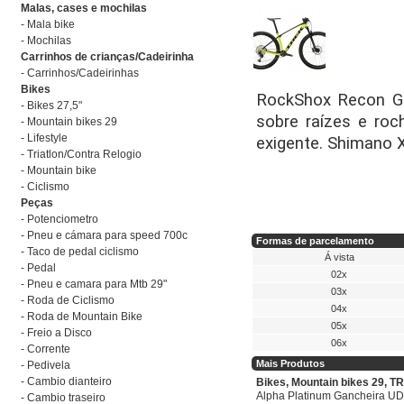
Malas, cases e mochilas
- Mala bike
- Mochilas
Carrinhos de crianças/Cadeirinha
- Carrinhos/Cadeirinhas
Bikes
RockShox Recon Go
- Bikes 27,5"
sobre raízes e ro
- Mountain bikes 29
- Lifestyle
exigente. Shimano
- Triatlon/Contra Relogio
- Mountain bike
- Ciclismo
Peças
- Potenciometro
- Pneu e cámara para speed 700c
Formas de parcelamento
- Taco de pedal ciclismo
Á vista
- Pedal
02x
- Pneu e camara para Mtb 29"
03x
- Roda de Ciclismo
04x
- Roda de Mountain Bike
05x
- Freio a Disco
06x
- Corrente
Mais Produtos
- Pedivela
- Cambio dianteiro
Bikes, Mountain bikes 29, T
Alpha Platinum Gancheira UD
- Cambio traseiro